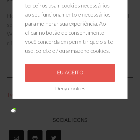
terceiros usam cookies necessários
ao seu funcionamento e necessários
Hoje, mantém ativa uma plataforma com mais de mil
para melhorar sua experiência. Ao
servidores Linux, com milhares de sites rodando
clicar no botão de consentimento,
WordPress customizado para facilitar a vida do
você concorda em permitir que o site
cliente.
use, colete e / ou armazene cookies.
EU ACEITO
Deny cookies
Tweets by LucasHill_
SOCIAL ICONS