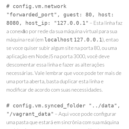
# config.vm.network
"forwarded_port", guest: 80, host:
– Esta linha faz
8080, host_ip: "127.0.0.1"
a conexāo por rede da sua máquina virtual para sua
máquina real (em
), entao
localhost
127.0.0.1
se voce quiser subir algum site na porta 80, ou uma
aplicação em NodeJS na porta 3000, você deve
descomentar essa linha e fazer as alterações
necessárias. Vale lembrar que voce pode ter mais de
uma porta aberta, basta duplicar esta linha e
modificar de acordo com suas necessidades.
# config.vm.synced_folder "../data",
– Aqui voce pode configurar
"/vagrant_data"
uma pasta que estará em sincrônia com sua máquina