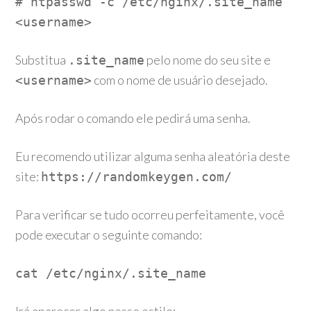
# htpasswd -c /etc/nginx/.site_name
<username>
Substitua
pelo nome do seu site e
.site_name
com o nome de usuário desejado.
<username>
Após rodar o comando ele pedirá uma senha.
Eu recomendo utilizar alguma senha aleatória deste
site:
https://randomkeygen.com/
Para verificar se tudo ocorreu perfeitamente, você
pode executar o seguinte comando:
cat /etc/nginx/.site_name