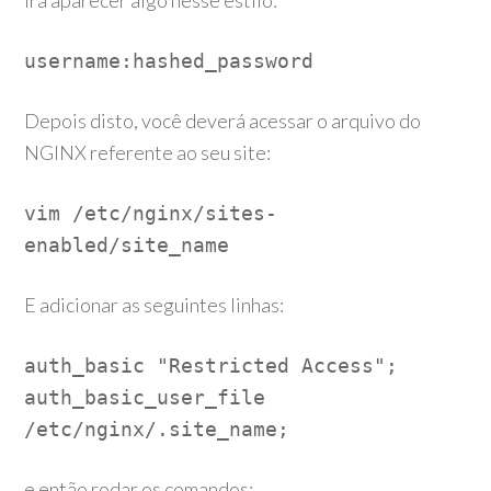
Irá aparecer algo nesse estilo:
username:hashed_password
Depois disto, você deverá acessar o arquivo do
NGINX referente ao seu site:
vim /etc/nginx/sites-
enabled/site_name
E adicionar as seguintes linhas:
auth_basic "Restricted Access";
auth_basic_user_file
/etc/nginx/.site_name;
e então rodar os comandos: