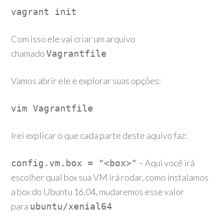
vagrant init
Com isso ele vai criar um arquivo
chamado
Vagrantfile
Vamos abrir ele e explorar suas opções:
vim Vagrantfile
Irei explicar o que cada parte deste aquivo faz:
– Aqui você irá
config.vm.box = "<box>"
escolher qual box sua VM irá rodar, como instalamos
a box do Ubuntu 16.04, mudaremos esse valor
para
ubuntu/xenial64