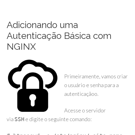
Adicionando uma
Autenticação Básica com
NGINX
Primeiramente, vamos criar
o usuário e senha para a
autenticaçãoo.
Acesse o servidor
via
e digite o seguinte comando:
SSH