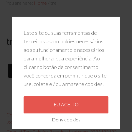
You are here:
Home
/
tre
Este site ou suas ferramentas de
tre
terceiros usam cookies necessários
ao seu funcionamento e necessários
SOCIAL ICONS
para melhorar sua experiência. Ao
clicar no botão de consentimento,
você concorda em permitir que o site
use, colete e / ou armazene cookies.
RECENT POSTS
EU ACEITO
Copy of Test Title for Broadcast category
Deny cookies
2321dsafsdfasdfdf
Copy of Test Title for Broadcast category 2321123123