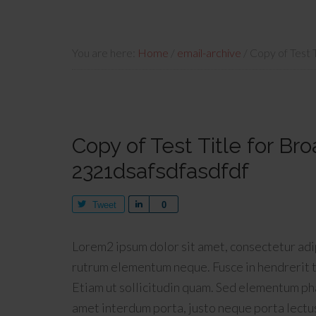
You are here:
Home
/
email-archive
/
Copy of Test 
Copy of Test Title for Br
2321dsafsdfasdfdf
Tweet
Share
0
Lorem2 ipsum dolor sit amet, consectetur adipi
rutrum elementum neque. Fusce in hendrerit 
Etiam ut sollicitudin quam. Sed elementum ph
amet interdum porta, justo neque porta lectus, 