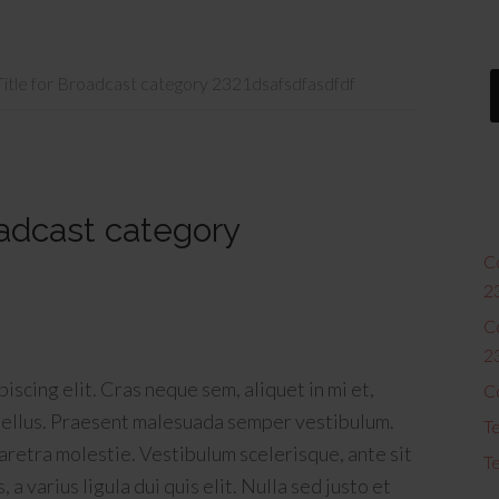
Title for Broadcast category 2321dsafsdfasdfdf
oadcast category
Co
2
Co
2
scing elit. Cras neque sem, aliquet in mi et,
C
tellus. Praesent malesuada semper vestibulum.
Te
aretra molestie. Vestibulum scelerisque, ante sit
Te
a varius ligula dui quis elit. Nulla sed justo et