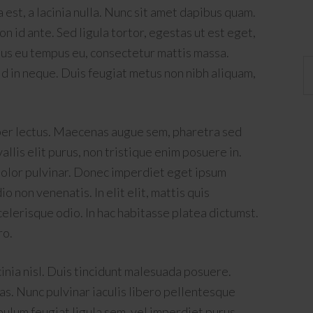
st, a lacinia nulla. Nunc sit amet dapibus quam.
on id ante. Sed ligula tortor, egestas ut est eget,
rsus eu tempus eu, consectetur mattis massa.
d in neque. Duis feugiat metus non nibh aliquam,
r lectus. Maecenas augue sem, pharetra sed
lis elit purus, non tristique enim posuere in.
 dolor pulvinar. Donec imperdiet eget ipsum
 non venenatis. In elit elit, mattis quis
celerisque odio. In hac habitasse platea dictumst.
ro.
cinia nisl. Duis tincidunt malesuada posuere.
s. Nunc pulvinar iaculis libero pellentesque
ulum feugiat ligula sem, vel imperdiet purus