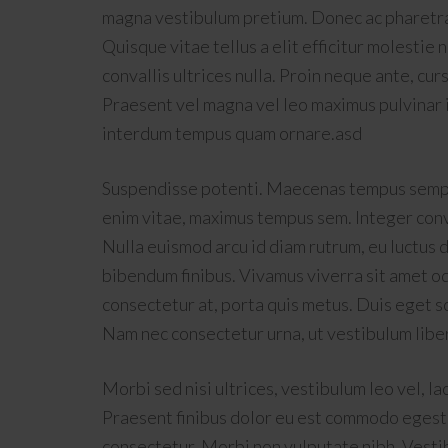
magna vestibulum pretium. Donec ac pharetra e
Quisque vitae tellus a elit efficitur molestie n
convallis ultrices nulla. Proin neque ante, cu
Praesent vel magna vel leo maximus pulvinar i
interdum tempus quam ornare.asd
Suspendisse potenti. Maecenas tempus sempe
enim vitae, maximus tempus sem. Integer conval
Nulla euismod arcu id diam rutrum, eu luctus
bibendum finibus. Vivamus viverra sit amet odio
consectetur at, porta quis metus. Duis eget s
Nam nec consectetur urna, ut vestibulum libe
Morbi sed nisi ultrices, vestibulum leo vel, la
Praesent finibus dolor eu est commodo egesta
consectetur. Morbi non vulputate nibh. Vestib